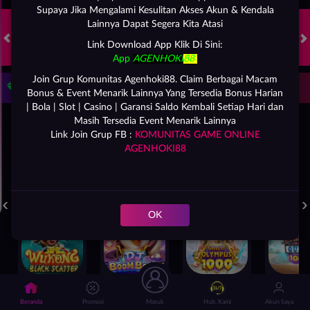
Supaya Jika Mengalami Kesulitan Akses Akun & Kendala
Lainnya Dapat Segera Kita Atasi
Link Download App Klik Di Sini:
HOT GAMES
SLOTS
LIVE CASINO
RACE
TOGEL
OL
App
AGENHOKI
88
Join Grup Komunitas Agenhoki88. Claim Berbagai Macam
Game Populer
Bonus & Event Menarik Lainnya Yang Tersedia Bonus Harian
| Bola | Slot | Casino | Garansi Saldo Kembali Setiap Hari dan
Masih Tersedia Event Menarik Lainnya
Link Join Grup FB :
KOMUNITAS GAME ONLINE
AGENHOKI88
GATES OF OLYMPUS POP
STORM OF SETH 2
NEZHA 2
OK
WUKONG - BLACK SCATTER
DJ BOOM BOOM
GATES OF OLYMPUS 1000
Beranda
Promosi
Masuk
Hub. Kami
Akun Saya