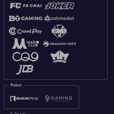
Poker