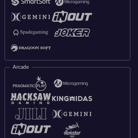
Arcade