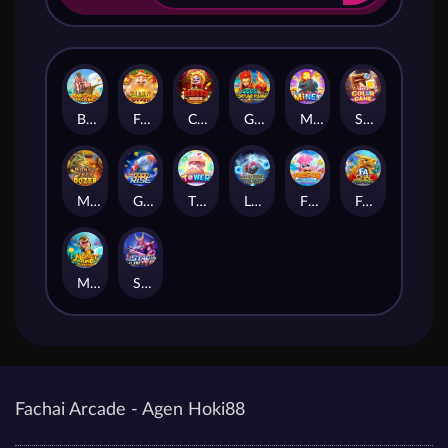
BAO CHUAN FISHING
FA CHAI DOZER
CIRCUS DOZER
Gods Fortune Fishing
MINES
SUPER COLOR GAME
MONEY TREE DOZER
Go Go Rise
TOWER
LIGHTNING BOMB
FIERCE FISHING
FA CHAI FISHING
MONKEY KING FISHING
STAR HUNTER
Fachai Arcade - Agen Hoki88