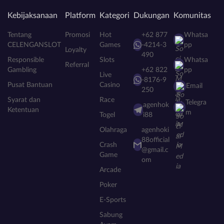
Kebijaksanaan
Platform
Kategori
Dukungan
Komunitas
Tentang
Promosi
Hot
+62 877
Whatsa
CELENGANSLOT
Games
-4214-3
pp
Loyalty
490
Responsible
Slots
Whatsa
Referral
Gambling
+62 822
pp
Live
-8176-9
Pusat Bantuan
Casino
Email
250
Syarat dan
Race
Telegra
agenhok
Ketentuan
m
Togel
i88
Olahraga
agenhoki
88official
Crash
@gmail.c
Game
om
Arcade
Poker
E-Sports
Sabung