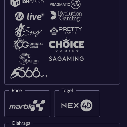
Race
Togel
Olahraga