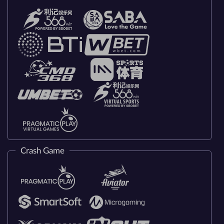
Crash Game