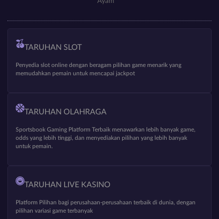
Ayam
TARUHAN SLOT
Penyedia slot online dengan beragam pilihan game menarik yang
memudahkan pemain untuk mencapai jackpot
TARUHAN OLAHRAGA
Sportsbook Gaming Platform Terbaik menawarkan lebih banyak game,
odds yang lebih tinggi, dan menyediakan pilihan yang lebih banyak
untuk pemain.
TARUHAN LIVE KASINO
Platform Pilihan bagi perusahaan-perusahaan terbaik di dunia, dengan
pilihan variasi game terbanyak