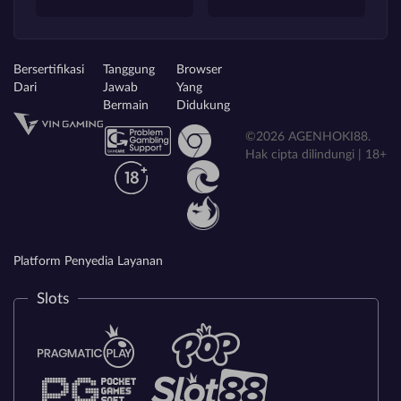
Bersertifikasi
Tanggung
Browser
Dari
Jawab
Yang
Bermain
Didukung
©2026 AGENHOKI88.
Hak cipta dilindungi | 18+
Platform Penyedia Layanan
Slots