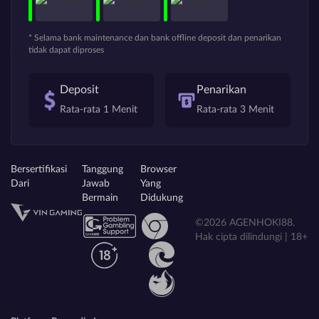
* Selama bank maintenance dan bank offline deposit dan penarikan
tidak dapat diproses
Deposit
Penarikan
Rata-rata 1 Menit
Rata-rata 3 Menit
Bersertifikasi
Tanggung
Browser
Dari
Jawab
Yang
Bermain
Didukung
©2026 AGENHOKI88.
Hak cipta dilindungi | 18+