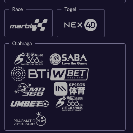
Race
Togel
Olahraga