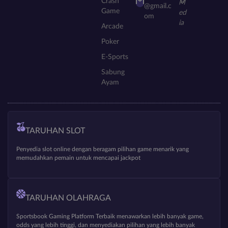
Crash
@gmail.c
Game
om
Arcade
Poker
E-Sports
Sabung
Ayam
TARUHAN SLOT
Penyedia slot online dengan beragam pilihan game menarik yang
memudahkan pemain untuk mencapai jackpot
TARUHAN OLAHRAGA
Sportsbook Gaming Platform Terbaik menawarkan lebih banyak game,
odds yang lebih tinggi, dan menyediakan pilihan yang lebih banyak