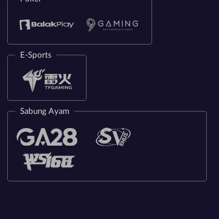
E-Sports
Sabung Ayam