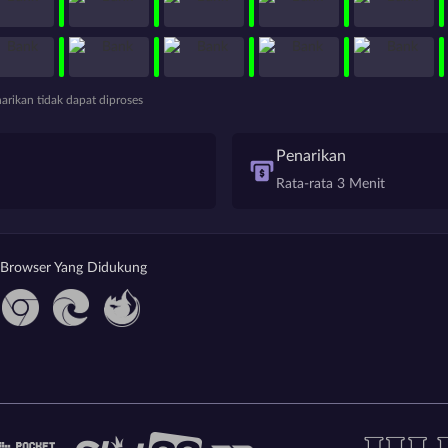
arikan tidak dapat diproses
Penarikan
Rata-rata 3 Menit
Browser Yang Didukung