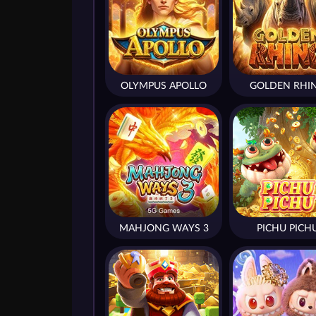
OLYMPUS APOLLO
GOLDEN RHI
MAHJONG WAYS 3
PICHU PICH