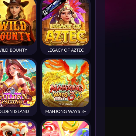
ILD BOUNTY
LEGACY OF AZTEC
OLDEN ISLAND
MAHJONG WAYS 3+