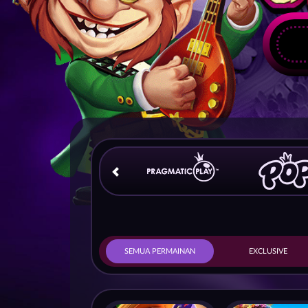
SEMUA PERMAINAN
EXCLUSIVE