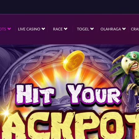
OTS
LIVE CASINO
RACE
TOGEL
OLAHRAGA
CRA