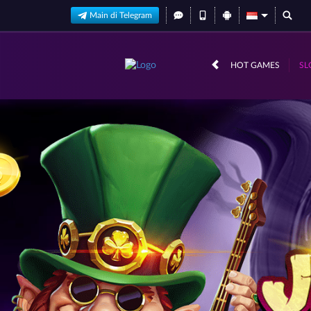
Main di Telegram
HOT GAMES
SL