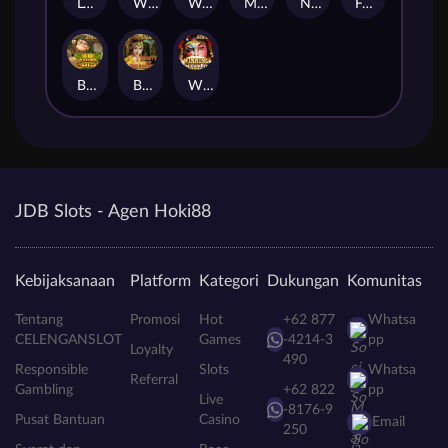
Legendary5
Winning Mask
Wukong
Moonlight Treasure
Napoleon
Four Treasures
Banana Saga
Beauty And The Kingdom
Winning Mask II
JDB Slots - Agen Hoki88
Kebijaksanaan
Platform
Kategori
Dukungan
Komunitas
Tentang
Promosi
Hot
+62 877
Whatsa
CELENGANSLOT
Games
-4214-3
pp
Loyalty
490
Responsible
Slots
Whatsa
Referral
Gambling
+62 822
pp
Live
-8176-9
Pusat Bantuan
Casino
Email
250