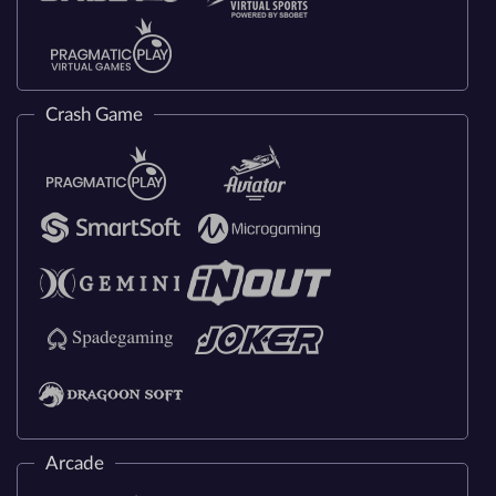
Crash Game
Arcade