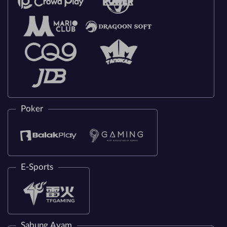
Poker
E-Sports
Sabung Ayam