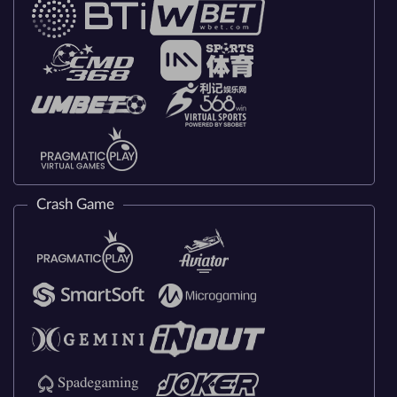
Crash Game