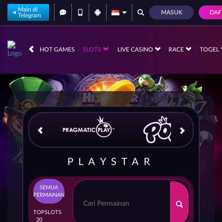
Main di
MASUK
DAF
Telegram
IDR
12,743,771,
HOT GAMES
SLOTS
LIVE CASINO
RACE
TOGEL
PLAYSTAR
SEMUA
PERMAINAN
TOP
SLOTS
20