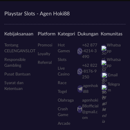
Playstar Slots - Agen Hoki88
Kebijaksanaan
Platform
Kategori
Dukungan
Komunitas
Tentang
Promosi
Hot
+62 877
Whatsa
CELENGANSLOT
Games
-4214-3
pp
Loyalty
490
Responsible
Slots
Whatsa
Referral
Gambling
+62 822
pp
Live
-8176-9
Pusat Bantuan
Casino
Email
250
Syarat dan
Race
Telegra
agenhok
Ketentuan
m
Togel
i88
Olahraga
agenhoki
88official
Crash
@gmail.c
Game
om
Arcade