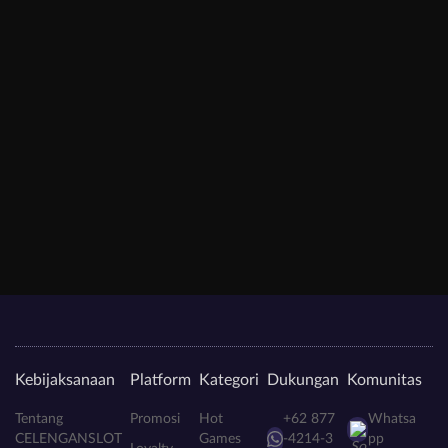
Kebijaksanaan
Platform
Kategori
Dukungan
Komunitas
Tentang
Promosi
Hot
+62 877
Whatsa
CELENGANSLOT
Games
-4214-3
pp