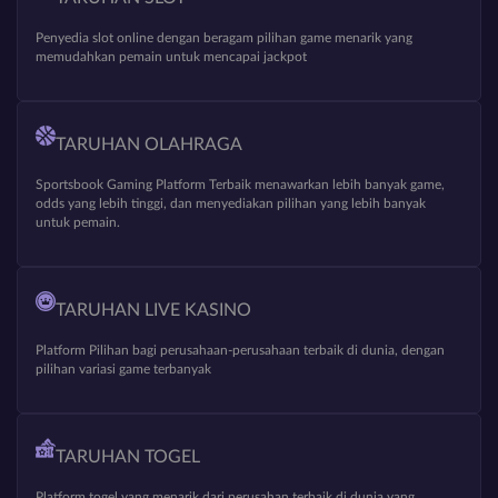
Penyedia slot online dengan beragam pilihan game menarik yang
memudahkan pemain untuk mencapai jackpot
TARUHAN OLAHRAGA
Sportsbook Gaming Platform Terbaik menawarkan lebih banyak game,
odds yang lebih tinggi, dan menyediakan pilihan yang lebih banyak
untuk pemain.
TARUHAN LIVE KASINO
Platform Pilihan bagi perusahaan-perusahaan terbaik di dunia, dengan
pilihan variasi game terbanyak
TARUHAN TOGEL
Platform togel yang menarik dari perusahan terbaik di dunia yang