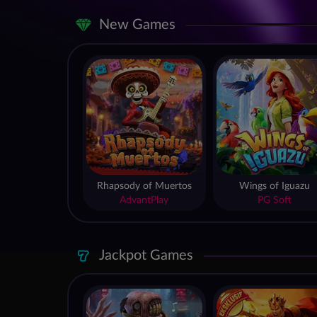
New Games
Rhapsody of Muertos
Wings of Iguazu
AdvantPlay
PG Soft
Jackpot Games