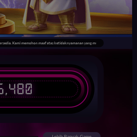
a. Kami memohon maaf atas ketidaknyamanan yang mungkin ditimbulkan.
Pemelihar
5,480
Lebih Banyak Game