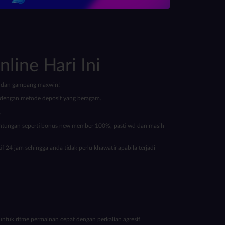
line Hari Ini
a dan gampang maxwin!
 dengan metode deposit yang beragam.
.
untungan seperti bonus new member 100%, pasti wd dan masih
24 jam sehingga anda tidak perlu khawatir apabila terjadi
tuk ritme permainan cepat dengan perkalian agresif.