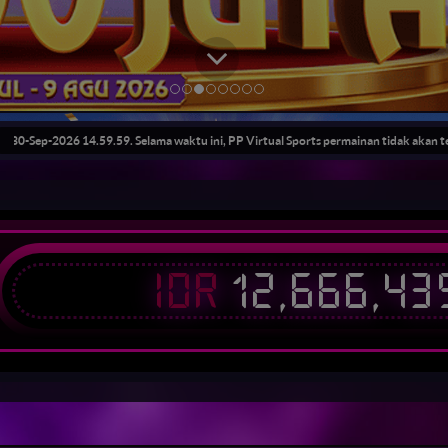
p-2026 14.59.59. Selama waktu ini, PP Virtual Sports permainan tidak akan tersedi
IDR
12,666,43