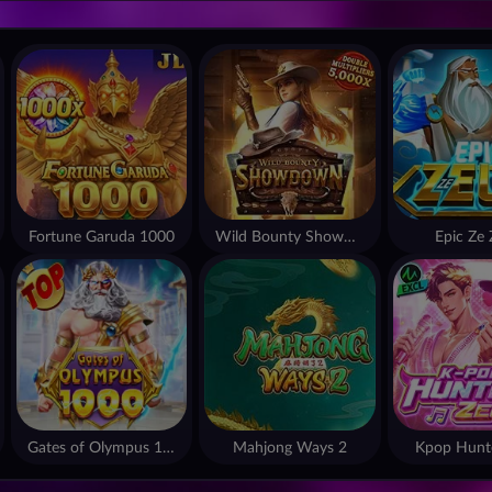
Fortune Garuda 1000
Wild Bounty Showdown
Epic Ze
Gates of Olympus 1000
Mahjong Ways 2
Kpop Hunt