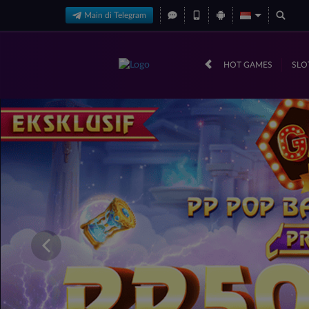
Main di Telegram
HOT GAMES
SLO