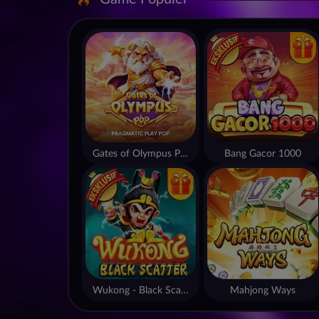
Gates of Olympus POP
Bang Gacor 1000
Wukong - Black Scatter
Mahjong Ways