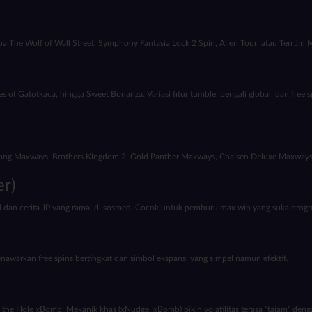
oba The Wolf of Wall Street, Symphony Fantasia Lock 2 Spin, Alien Tour, atau Ten Jin
 of Gatotkaca, hingga Sweet Bonanza. Variasi fitur tumble, pengali global, dan free spi
f Kong Maxways, Brothers Kingdom 2, Gold Panther Maxways, Chaisen Deluxe Maxways
r)
and dan cerita JP yang ramai di sosmed. Cocok untuk pemburu max win yang suka progre
enawarkan free spins bertingkat dan simbol ekspansi yang simpel namun efektif.
he Hole xBomb. Mekanik khas (xNudge, xBomb) bikin volatilitas terasa "tajam" deng