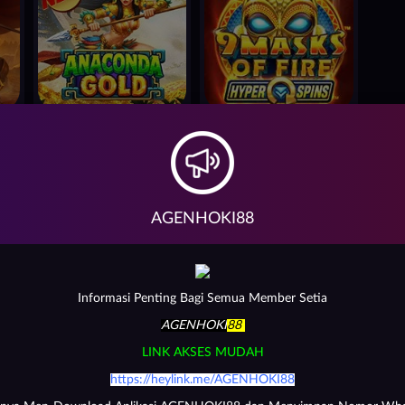
Anaconda Gold
9 Masks of Fire™ HyperSpins™
Pragmatic Play
MicroGaming
AGENHOKI88
Informasi Penting Bagi Semua Member Setia
AGENHOKI
88
LINK AKSES MUDAH
https://heylink.me/AGENHOKI88