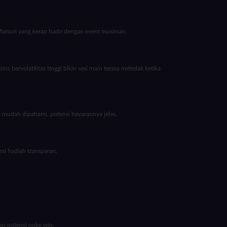
 Matsuri yang kerap hadir dengan event musiman.
ns bervolatilitas tinggi bikin sesi main terasa meledak ketika
 mudah dipahami, potensi bayarannya jelas.
si hadiah transparan.
an potensi nuke win.