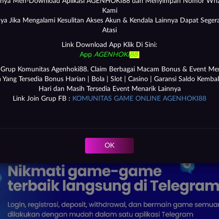
knya Men-Download Aplikasi AGENHOKI88 dan Menyimpan Nomor Wh
Kami
ya Jika Mengalami Kesulitan Akses Akun & Kendala Lainnya Dapat Segera
Atasi
Link Download App Klik Di Sini:
App
AGENHOKI
88
 Grup Komunitas Agenhoki88. Claim Berbagai Macam Bonus & Event Me
 Yang Tersedia Bonus Harian | Bola | Slot | Casino | Garansi Saldo Kembal
Hari dan Masih Tersedia Event Menarik Lainnya
Link Join Grup FB :
KOMUNITAS GAME ONLINE AGENHOKI88
OK