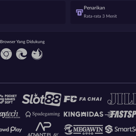
Penarikan
Rata-rata 3 Menit
Browser Yang Didukung