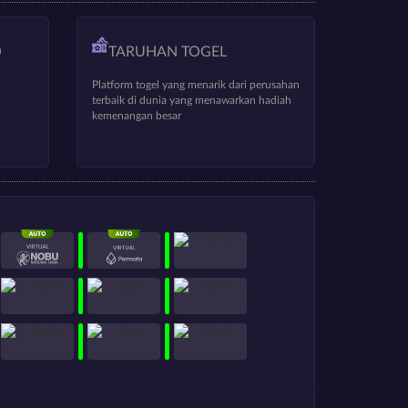
O
TARUHAN TOGEL
Platform togel yang menarik dari perusahan
terbaik di dunia yang menawarkan hadiah
kemenangan besar