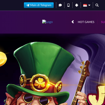
Main di Telegram
HOT GAMES
SL