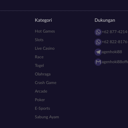
Kategori
Dukungan
Hot Games
+62 877-4214
Slots
+62 822-8176
Live Casino
agenhoki88
Race
agenhoki88off
Togel
Olahraga
Crash Game
Arcade
Poker
E-Sports
Sabung Ayam