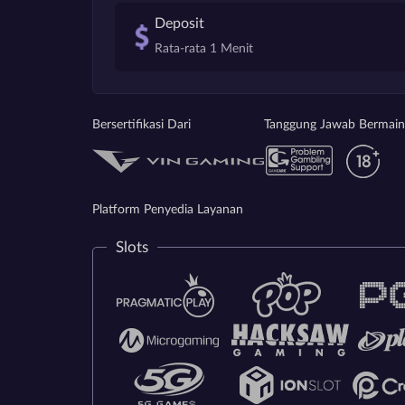
Deposit
Rata-rata 1 Menit
Bersertifikasi Dari
Tanggung Jawab Bermain
Platform Penyedia Layanan
Slots