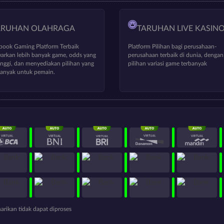
ARUHAN OLAHRAGA
TARUHAN LIVE KASIN
book Gaming Platform Terbaik
Platform Pilihan bagi perusahaan-
rkan lebih banyak game, odds yang
perusahaan terbaik di dunia, dengan
tinggi, dan menyediakan pilihan yang
pilihan variasi game terbanyak
banyak untuk pemain.
arikan tidak dapat diproses