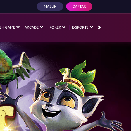
MASUK
DAFTAR
SH GAME
ARCADE
POKER
E-SPORTS
SABUNG AYAM