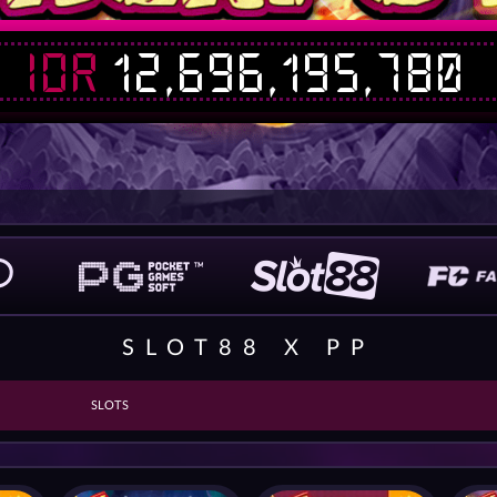
IDR
12,696,193,786
SLOT88 X PP
SLOTS