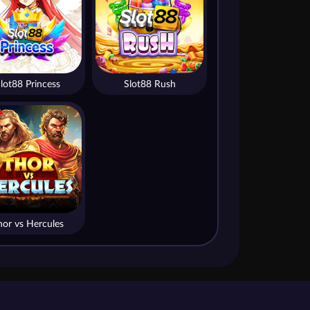
lot88 Princess
Slot88 Rush
hor vs Hercules