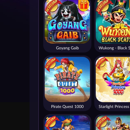
Goyang Gaib
Pirate Quest 1000