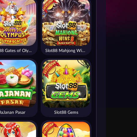
Slot88 Gates of Olympus Super Scatter
Slot88 Mahjong Wins 3 Black Scatter
JaJanan Pasar
Slot88 Gems