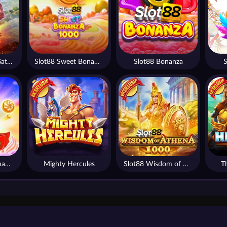
Slot88 Gates of Gatot Kaca 1000
Slot88 Sweet Bonanza 1000
Slot88 Bonanza
S
Slot88 Sweet Bonanza Super Scatter
Mighty Hercules
Slot88 Wisdom of Athena 1000
T