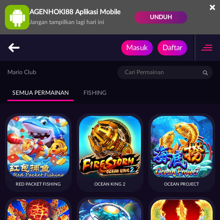
×
AGENHOKI88 Aplikasi Mobile
UNDUH
Jangan tampilkan lagi hari ini
Masuk
Daftar
Mario Club
SEMUA PERMAINAN
FISHING
RED PACKET FISHING
OCEAN KING 2
OCEAN PROJECT